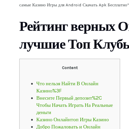
самые Казино Игры для Android Скачать Apk Бесплатно”
Рейтинг верных О
лучшие Топ Клуб
Content
Что нельзя Найти В Онлайн
Казино%3F
Внесите Первый депозит%2C
Чтобы Начать Играть На Реальные
деньги
Казино Онлайнтоп Игры Казино
Добро Пожаловать и Онлайн