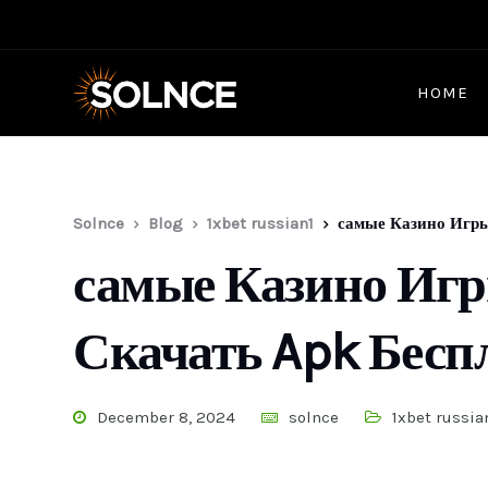
HOME
Solnce
Blog
1xbet russian1
самые Казино Игры
самые Казино Игр
Скачать Apk Бесп
December 8, 2024
solnce
1xbet russia