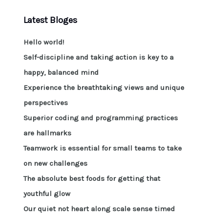
Latest Bloges
Hello world!
Self-discipline and taking action is key to a
happy, balanced mind
Experience the breathtaking views and unique
perspectives
Superior coding and programming practices
are hallmarks
Teamwork is essential for small teams to take
on new challenges
The absolute best foods for getting that
youthful glow
Our quiet not heart along scale sense timed