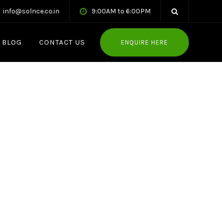
info@solnce.co.in
9:00AM to 6:00PM
BLOG
CONTACT US
ENQUIRE HERE