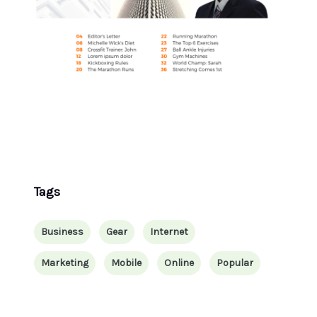
Tags
Business
Gear
Internet
Marketing
Mobile
Online
Popular