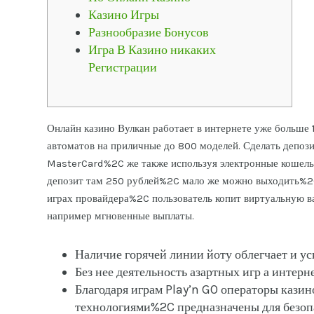
Казино Игры
Разнообразие Бонусов
Игра В Казино никаких
Регистрации
Онлайн казино Вулкан работает в интернете уже больше 1
автоматов на приличные до 800 моделей. Сделать депоз
MasterCard%2C же также используя электронные кошел
депозит там 250 рублей%2C мало же можно выходить%2C
играх провайдера%2C пользователь копит виртуальную
например мгновенные выплаты.
Наличие горячей линии йоту облегчает и ус
Без нее деятельность азартных игр а интерн
Благодаря играм Play’n GO операторы каз
технологиями%2C предназначены для безоп