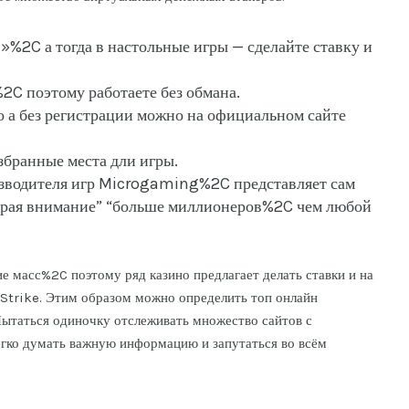
»%2C а тогда в настольные игры — сделайте ставку и
%2C поэтому работаете без обмана.
о а без регистрации можно на официальном сайте
збранные места дли игры.
зводителя игр Microgaming%2C представляет сам
орая внимание” “больше миллионеров%2C чем любой
е масс%2C поэтому ряд казино предлагает делать ставки и на
Strike. Этим образом можно определить топ онлайн
ытаться одиночку отслеживать множество сайтов с
гко думать важную информацию и запутаться во всём