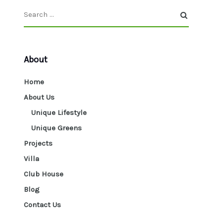
About
Home
About Us
Unique Lifestyle
Unique Greens
Projects
Villa
Club House
Blog
Contact Us